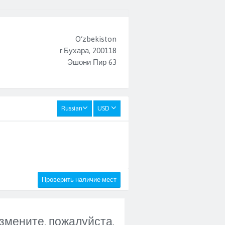
O‘zbekiston
г.Бухара, 200118
Эшони Пир 63
Russian
USD
Проверить наличие мест
змените, пожалуйста,